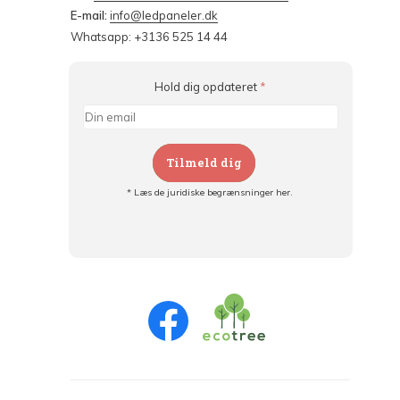
E-mail:
info@ledpaneler.dk
Whatsapp: +3136 525 14 44
Hold dig opdateret
*
Tilmeld dig
* Læs de juridiske begrænsninger her.
Tilmeld dig og:
- Hold dig informeret om alle kampagner
- Få personlige tilbud
- Læs om den seneste udvikling