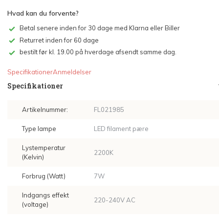
Hvad kan du forvente?
Betal senere inden for 30 dage med Klarna eller Biller
Returret inden for 60 dage
bestilt før kl. 19.00 på hverdage afsendt samme dag.
Specifikationer
Anmeldelser
Specifikationer
Artikelnummer:
FL021985
Type lampe
LED filament pære
Lystemperatur
2200K
(Kelvin)
Forbrug (Watt)
7W
Indgangs effekt
220-240V AC
(voltage)