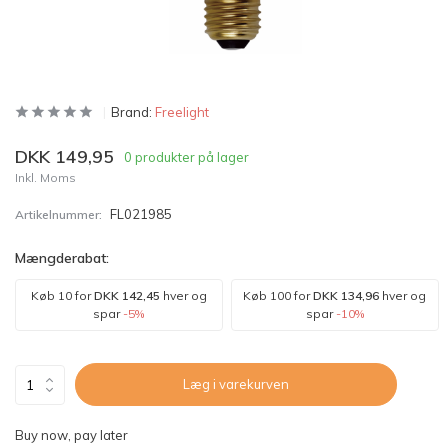
Brand:
Freelight
DKK 149,95
0 produkter på lager
Inkl. Moms
FL021985
Artikelnummer:
Mængderabat:
Køb 10 for
DKK 142,45
hver og
Køb 100 for
DKK 134,96
hver og
spar
-5%
spar
-10%
Læg i varekurven
Buy now, pay later