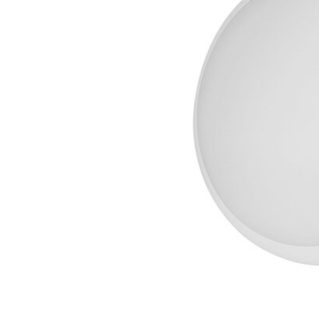
LED Lysstofrør
LED High Bay Industrilamper
LED Projektørlamper
LED Udendørsbelysning
LED Smart Belysning
LED-strips og LED Lysslanger
Installationsmateriale og tilbehør
Udsalgs produkter