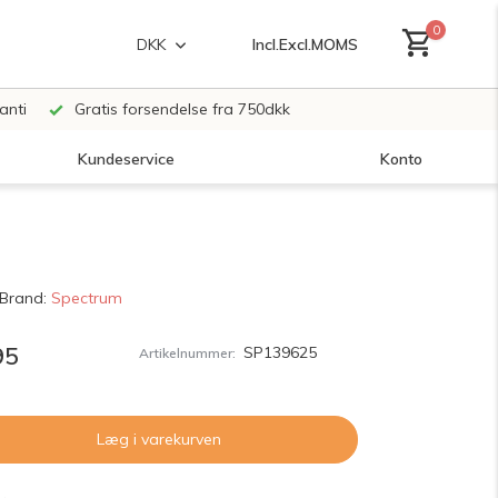
0
Incl.
Excl.
MOMS
DKK
anti
Gratis forsendelse fra 750dkk
Kundeservice
Konto
Opret en konto
Brand:
Spectrum
Opret en konto
95
SP139625
Artikelnummer:
Læg i varekurven