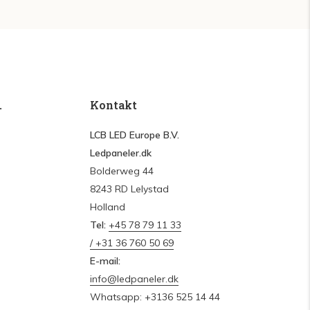
.
Kontakt
LCB LED Europe B.V.
Ledpaneler.dk
Bolderweg 44
8243 RD Lelystad
Holland
Tel:
+45 78 79 11 33
/ +31 36 760 50 69
E-mail:
info@ledpaneler.dk
Whatsapp: +3136 525 14 44