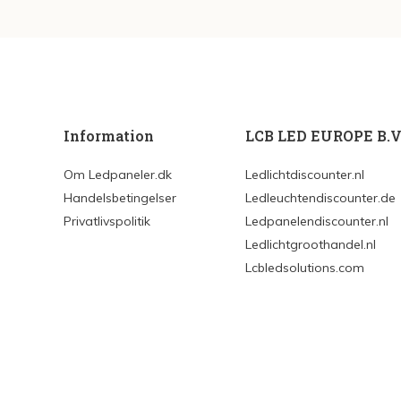
Information
LCB LED EUROPE B.V
Om Ledpaneler.dk
Ledlichtdiscounter.nl
Handelsbetingelser
Ledleuchtendiscounter.de
Privatlivspolitik
Ledpanelendiscounter.nl
Ledlichtgroothandel.nl
Lcbledsolutions.com