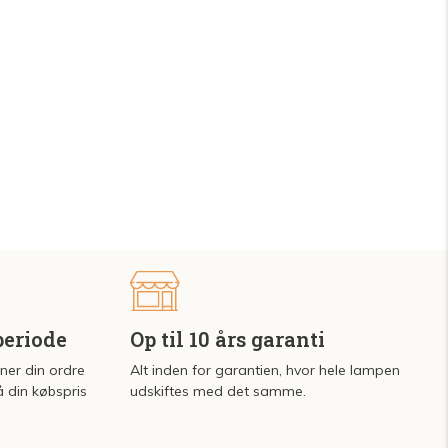
periode
Op til 10 års garanti
rner din ordre
Alt inden for garantien, hvor hele lampen
å din købspris
udskiftes med det samme.