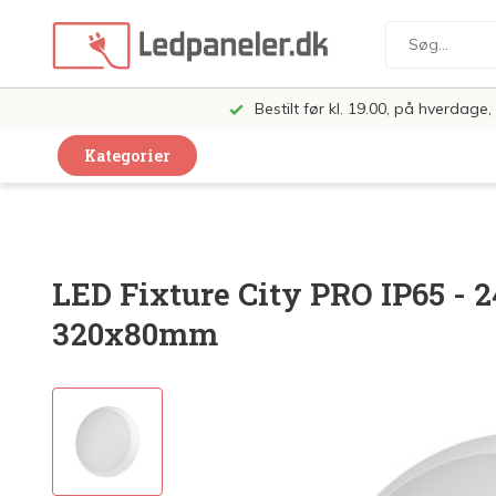
Bestilt før kl. 19.00, på hverdag
Kategorier
Dekorative Design Lamper
LED Paneler
LED Fixture City PRO IP65 - 
LED Loft og Væglamper
320x80mm
LED Spots og lamper
LED Pærer
LED Armatur Komplet
LED Butiksbelysning