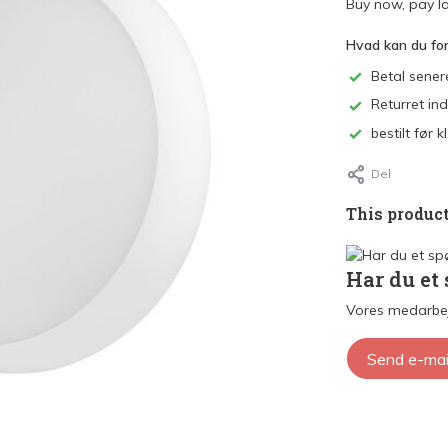
Buy now, pay la
Hvad kan du fo
Betal sener
Returret in
bestilt før
Del
This product
Har du et
Vores medarbej
Send e-mai