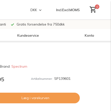
0
Incl.
Excl.
MOMS
DKK
anti
Gratis forsendelse fra 750dkk
Kundeservice
Konto
Opret en konto
Brand:
Spectrum
Opret en konto
95
SP139601
Artikelnummer:
Læg i varekurven