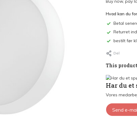
Buy now, pay la
Hvad kan du fo
Betal sener
Returret in
bestilt før
Del
This product
Har du et
Vores medarbej
Send e-mai