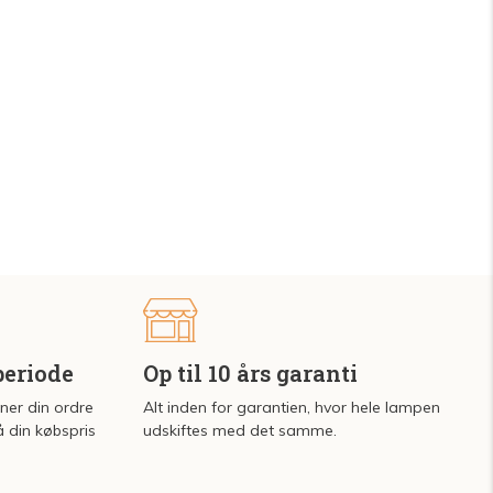
periode
Op til 10 års garanti
rner din ordre
Alt inden for garantien, hvor hele lampen
å din købspris
udskiftes med det samme.