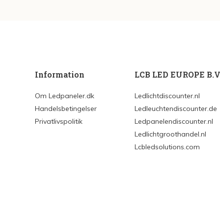
Information
LCB LED EUROPE B.V
Om Ledpaneler.dk
Ledlichtdiscounter.nl
Handelsbetingelser
Ledleuchtendiscounter.de
Privatlivspolitik
Ledpanelendiscounter.nl
Ledlichtgroothandel.nl
Lcbledsolutions.com