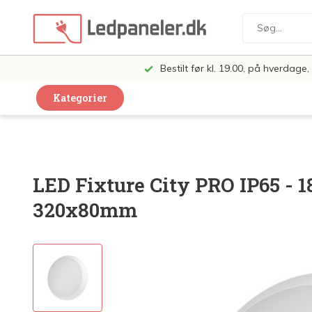
Bestilt før kl. 19.00, på hverdag
Kategorier
Dekorative Design Lamper
LED Paneler
LED Fixture City PRO IP65 - 
LED Loft og Væglamper
320x80mm
LED Spots og lamper
LED Pærer
LED Armatur Komplet
LED Butiksbelysning