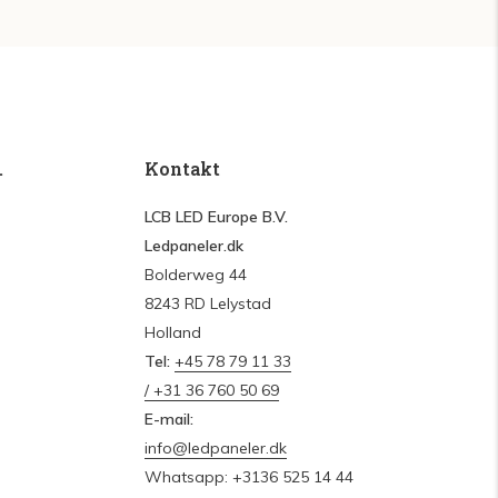
.
Kontakt
LCB LED Europe B.V.
Ledpaneler.dk
Bolderweg 44
8243 RD Lelystad
Holland
Tel:
+45 78 79 11 33
/ +31 36 760 50 69
E-mail:
info@ledpaneler.dk
Whatsapp: +3136 525 14 44