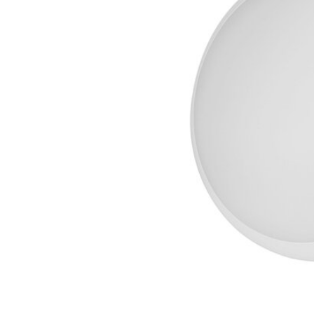
LED Lysstofrør
LED High Bay Industrilamper
LED Projektørlamper
LED Udendørsbelysning
LED Smart Belysning
LED-strips og LED Lysslanger
Installationsmateriale og tilbehør
Udsalgs produkter