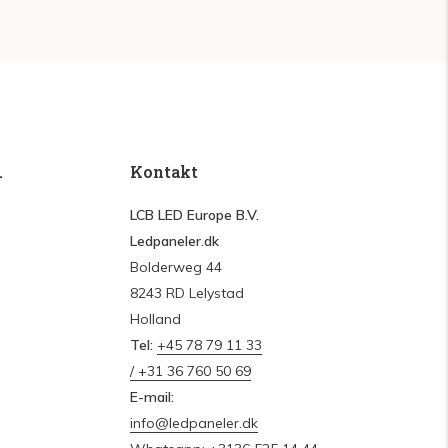
.
Kontakt
LCB LED Europe B.V.
Ledpaneler.dk
Bolderweg 44
8243 RD Lelystad
Holland
Tel:
+45 78 79 11 33
/ +31 36 760 50 69
E-mail:
info@ledpaneler.dk