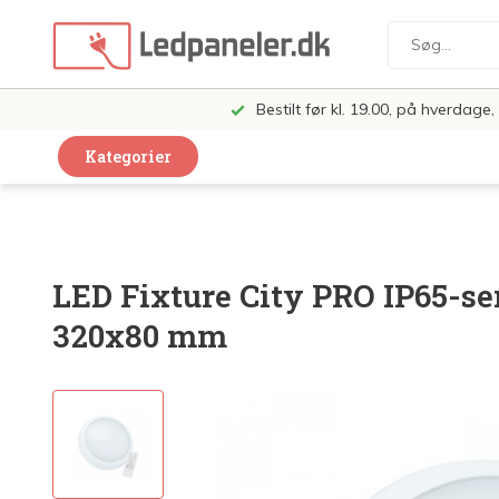
Bestilt før kl. 19.00, på hverdag
Kategorier
Dekorative Design Lamper
LED Paneler
LED Fixture City PRO IP65-se
LED Loft og Væglamper
320x80 mm
LED Spots og lamper
LED Pærer
LED Armatur Komplet
LED Butiksbelysning