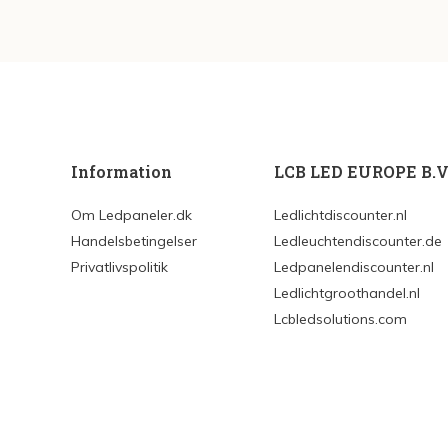
Information
LCB LED EUROPE B.V
Om Ledpaneler.dk
Ledlichtdiscounter.nl
Handelsbetingelser
Ledleuchtendiscounter.de
Privatlivspolitik
Ledpanelendiscounter.nl
Ledlichtgroothandel.nl
Lcbledsolutions.com