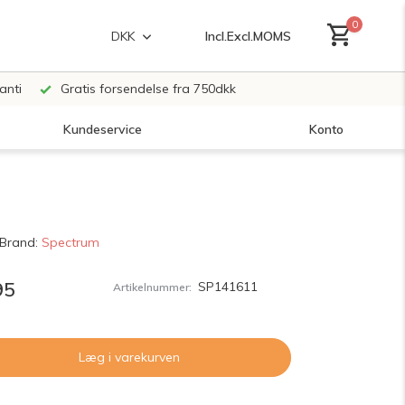
0
Incl.
Excl.
MOMS
DKK
anti
Gratis forsendelse fra 750dkk
Kundeservice
Konto
Opret en konto
Brand:
Spectrum
Opret en konto
95
SP141611
Artikelnummer:
Læg i varekurven