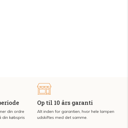
periode
Op til 10 års garanti
rner din ordre
Alt inden for garantien, hvor hele lampen
å din købspris
udskiftes med det samme.