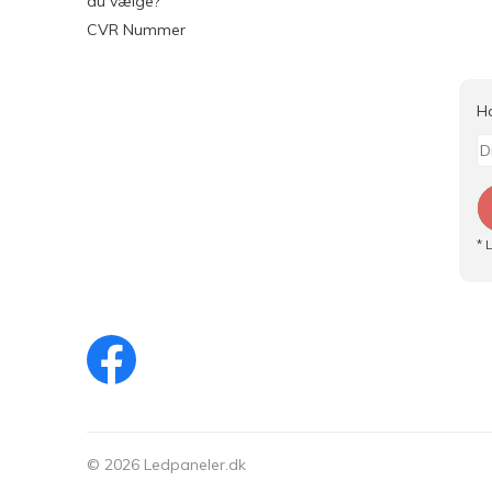
du vælge?
CVR Nummer
H
* 
© 2026 Ledpaneler.dk