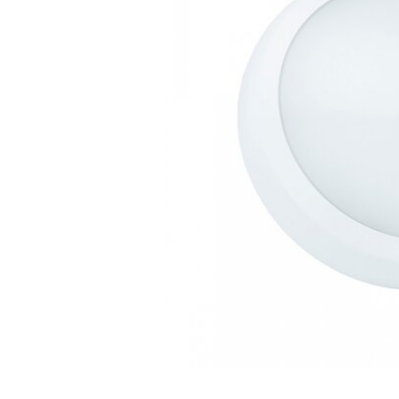
LED Lysstofrør
LED High Bay Industrilamper
LED Projektørlamper
LED Udendørsbelysning
LED Smart Belysning
LED-strips og LED Lysslanger
Installationsmateriale og tilbehør
Udsalgs produkter