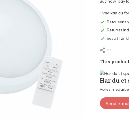
Buy now, pay la
Hvad kan du fo
Betal sener
Returret in
bestilt før
Del
This product
Har du et
Vores medarbej
Send e-mai