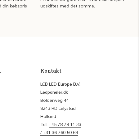
å din købspris
udskiftes med det samme.
.
Kontakt
LCB LED Europe B.V.
Ledpaneler.dk
Bolderweg 44
8243 RD Lelystad
Holland
Tel:
+45 78 79 11 33
/ +31 36 760 50 69