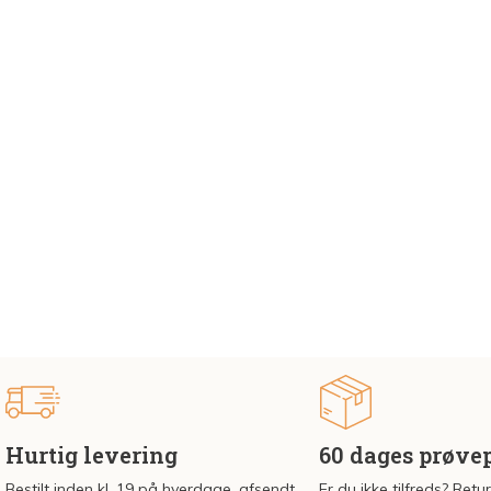
Hurtig levering
60 dages prøve
Bestilt inden kl. 19 på hverdage, afsendt
Er du ikke tilfreds? Retu