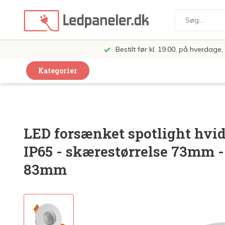
Bestilt før kl. 19.00, på hverdag
Kategorier
Dekorative Design Lamper
LED Paneler
LED forsænket spotlight hvi
LED Loft og Væglamper
IP65 - skærestørrelse 73mm -
LED Spots og lamper
83mm
LED Pærer
LED Armatur Komplet
LED Butiksbelysning