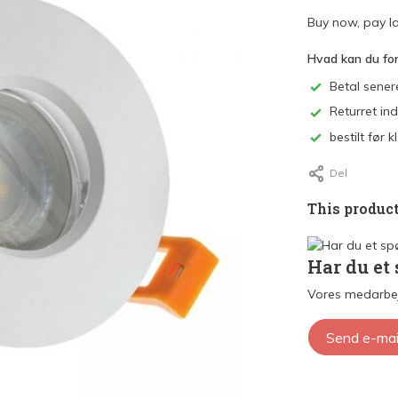
Buy now, pay la
Hvad kan du fo
Betal sener
Returret in
bestilt før
Del
This product
Har du et
Vores medarbej
Send e-mai