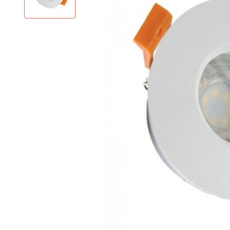
LED Lysstofrør
LED High Bay Industrilamper
LED Projektørlamper
LED Udendørsbelysning
LED Smart Belysning
LED-strips og LED Lysslanger
Installationsmateriale og tilbehør
Udsalgs produkter