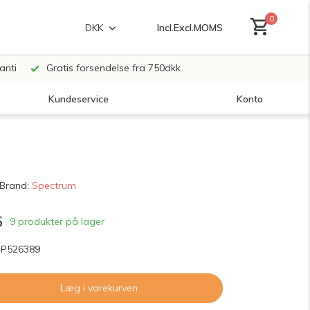
0
Incl.
Excl.
MOMS
DKK
anti
Gratis forsendelse fra 750dkk
Kundeservice
Konto
Opret en konto
Brand:
Spectrum
Opret en konto
5
9 produkter på lager
SP526389
Læg i varekurven