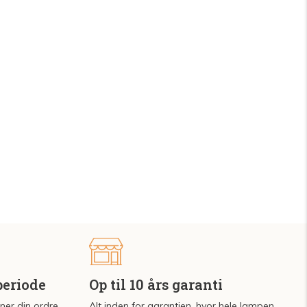
periode
Op til 10 års garanti
rner din ordre
Alt inden for garantien, hvor hele lampen