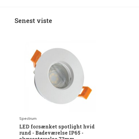
Senest viste
Spectrum
LED forsænket spotlight hvid
rund - Badeværelse IP65 -
skærestørrelse 73mm -