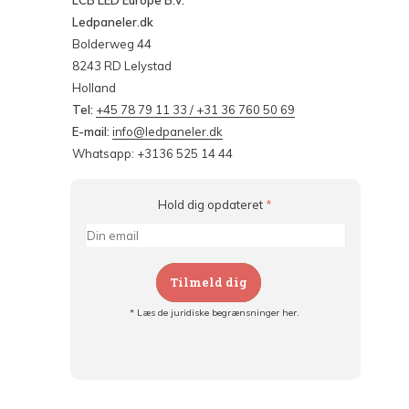
LCB LED Europe B.V.
Ledpaneler.dk
Bolderweg 44
8243 RD Lelystad
Holland
Tel:
+45 78 79 11 33 / +31 36 760 50 69
E-mail:
info@ledpaneler.dk
Whatsapp: +3136 525 14 44
Hold dig opdateret
*
Tilmeld dig
* Læs de juridiske begrænsninger her.
Tilmeld dig og:
- Hold dig informeret om alle kampagner
- Få personlige tilbud
- Læs om den seneste udvikling