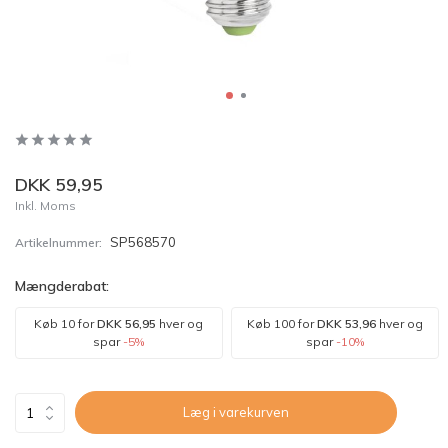
DKK 59,95
Inkl. Moms
SP568570
Artikelnummer:
Mængderabat:
Køb 10 for
DKK 56,95
hver og
Køb 100 for
DKK 53,96
hver og
spar
-5%
spar
-10%
Læg i varekurven