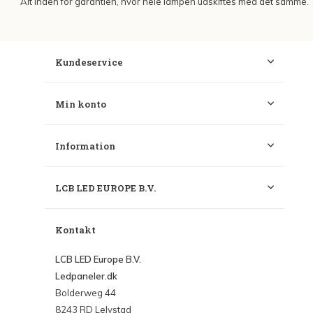
Alt inden for garantien, hvor hele lampen udskiftes med det samme.
Kundeservice
Min konto
Information
LCB LED EUROPE B.V.
Kontakt
LCB LED Europe B.V.
Ledpaneler.dk
Bolderweg 44
8243 RD Lelystad