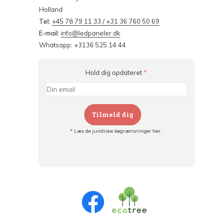
Holland
Tel:
+45 78 79 11 33 / +31 36 760 50 69
E-mail:
info@ledpaneler.dk
Whatsapp: +3136 525 14 44
Hold dig opdateret
*
Tilmeld dig
* Læs de juridiske begrænsninger her.
Tilmeld dig og:
- Hold dig informeret om alle kampagner
- Få personlige tilbud
- Læs om den seneste udvikling