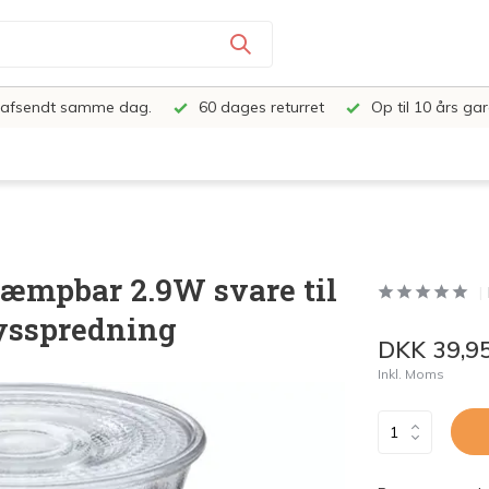
e, afsendt samme dag.
60 dages returret
Op til 10 års gar
dæmpbar 2.9W svare til
ysspredning
DKK 39,9
Inkl. Moms