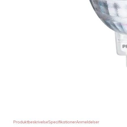
LED Lysstofrør
LED High Bay Industrilamper
LED Projektørlamper
LED Udendørsbelysning
LED Smart Belysning
LED-strips og LED Lysslanger
Installationsmateriale og tilbehør
Udsalgs produkter
Produktbeskrivelse
Specifikationer
Anmeldelser