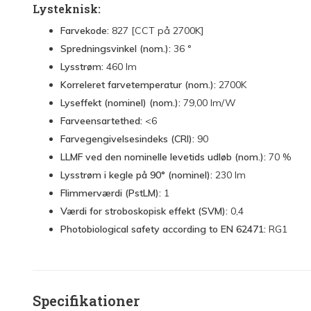
Lysteknisk:
Farvekode:
827 [CCT på 2700K]
Spredningsvinkel (nom.):
36 °
Lysstrøm:
460 lm
Korreleret farvetemperatur (nom.):
2700K
Lyseffekt (nominel) (nom.):
79,00 lm/W
Farveensartethed:
<6
Farvegengivelsesindeks (CRI):
90
LLMF ved den nominelle levetids udløb (nom.):
70 %
Lysstrøm i kegle på 90° (nominel):
230 lm
Flimmerværdi (PstLM):
1
Værdi for stroboskopisk effekt (SVM):
0,4
Photobiological safety according to EN 62471:
RG1
Specifikationer