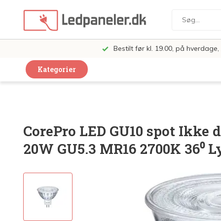
Bestilt før kl. 19.00, på hverdag
Kategorier
Dekorative Design Lamper
LED Paneler
CorePro LED GU10 spot Ikke 
LED Loft og Væglamper
20W GU5.3 MR16 2700K 36⁰ L
LED Spots og lamper
LED Pærer
LED Armatur Komplet
LED Butiksbelysning