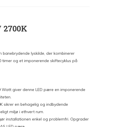
W 2700K
 banebrydende lyskilde, der kombinerer
00 timer og et imponerende skiftecyklus på
.9 Watt giver denne LED pære en imponerende
teten.
K sikrer en behagelig og indbydende
igt miljø i ethvert rum.
r installationen enkel og problemfri. Opgrader
MAS LED pære.