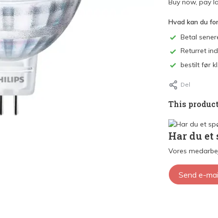
Buy now, pay la
Hvad kan du fo
Betal sener
Returret in
bestilt før
Del
This product
Har du et
Vores medarbej
Send e-mai