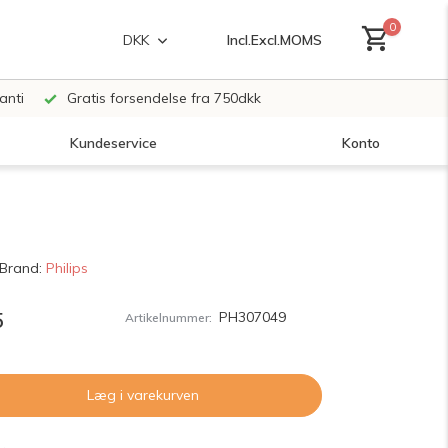
0
Incl.
Excl.
MOMS
DKK
anti
Gratis forsendelse fra 750dkk
Kundeservice
Konto
Opret en konto
Brand:
Philips
Opret en konto
5
PH307049
Artikelnummer:
Læg i varekurven