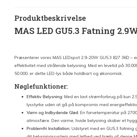
Produktbeskrivelse
MAS LED GU5.3 Fatning 2.9
Præsenterer vores MAS LEDspot 2.9-20W GU5.3 827 36D – en
effektivitet med strålende belysning. Med en levetid på 30.0
50.000, er dette LED-lys både holdbart og økonomisk.
Nøglefunktioner:
Effektiv Belysning:
Med en lavt strømforbrug på kun 2
lysstyrke uden at gå på kompromis med energieffektivi
Varm og Indbydende Glød:
En farvetemperatur på 2700
atmosfære. Den varme, hvide belysning skaber et hyggel
Problemfri Installation:
Udstyret med en GU5.3 fatning gø
dit belysningssystem med lethed ved hjælp af denne 