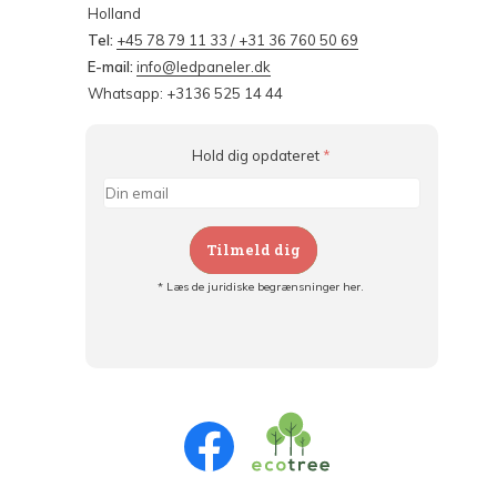
Holland
Tel:
+45 78 79 11 33 / +31 36 760 50 69
E-mail:
info@ledpaneler.dk
Whatsapp: +3136 525 14 44
Hold dig opdateret
*
Tilmeld dig
* Læs de juridiske begrænsninger her.
Tilmeld dig og:
- Hold dig informeret om alle kampagner
- Få personlige tilbud
- Læs om den seneste udvikling