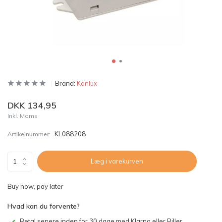
Brand:
Kanlux
DKK 134,95
Inkl. Moms
KL088208
Artikelnummer:
Læg i varekurven
Buy now, pay later
Hvad kan du forvente?
Betal senere inden for 30 dage med Klarna eller Biller