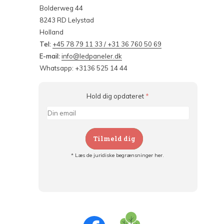
Bolderweg 44
8243 RD Lelystad
Holland
Tel:
+45 78 79 11 33 / +31 36 760 50 69
E-mail:
info@ledpaneler.dk
Whatsapp: +3136 525 14 44
Hold dig opdateret
*
Tilmeld dig
* Læs de juridiske begrænsninger her.
Tilmeld dig og:
- Hold dig informeret om alle kampagner
- Få personlige tilbud
- Læs om den seneste udvikling