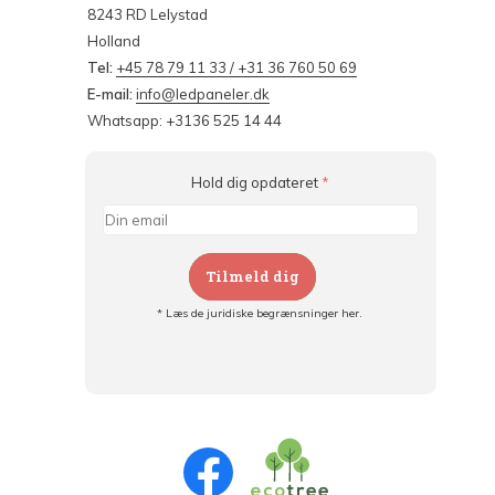
8243 RD Lelystad
Holland
Tel:
+45 78 79 11 33 / +31 36 760 50 69
E-mail:
info@ledpaneler.dk
Whatsapp: +3136 525 14 44
Hold dig opdateret
*
Tilmeld dig
* Læs de juridiske begrænsninger her.
Tilmeld dig og:
- Hold dig informeret om alle kampagner
- Få personlige tilbud
- Læs om den seneste udvikling