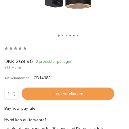
DKK 269,95
0 produkter på lager
Inkl. Moms
LCD143891
Artikelnummer:
Læg i varekurven
Buy now, pay later
Hvad kan du forvente?
Betal senere inden for 30 dage med Klarna eller Biller