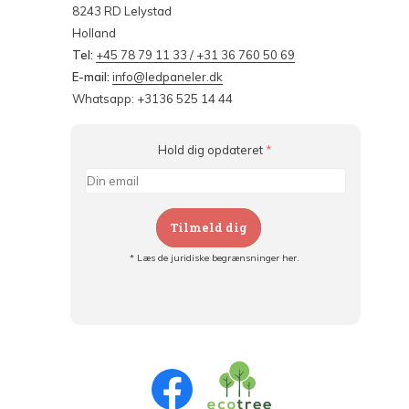
8243 RD Lelystad
Holland
Tel:
+45 78 79 11 33 / +31 36 760 50 69
E-mail:
info@ledpaneler.dk
Whatsapp: +3136 525 14 44
Hold dig opdateret
*
Tilmeld dig
* Læs de juridiske begrænsninger her.
Tilmeld dig og:
- Hold dig informeret om alle kampagner
- Få personlige tilbud
- Læs om den seneste udvikling