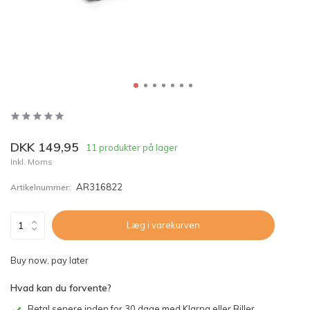
DKK 149,95
11 produkter på lager
Inkl. Moms
AR316822
Artikelnummer:
Læg i varekurven
Buy now, pay later
Hvad kan du forvente?
Betal senere inden for 30 dage med Klarna eller Biller