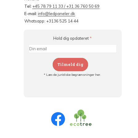
Tel:
+45 78 79 11 33 / +31 36 760 50 69
E-mail:
info@ledpaneler.dk
Whatsapp: +3136 525 14 44
Hold dig opdateret
*
Tilmeld dig
* Læs de juridiske begrænsninger her.
Tilmeld dig og:
- Hold dig informeret om alle kampagner
- Få personlige tilbud
- Læs om den seneste udvikling