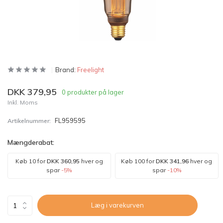
Brand:
Freelight
DKK 379,95
0 produkter på lager
Inkl. Moms
FL959595
Artikelnummer:
Mængderabat:
Køb 10 for
DKK 360,95
hver og
Køb 100 for
DKK 341,96
hver og
spar
-5%
spar
-10%
Læg i varekurven