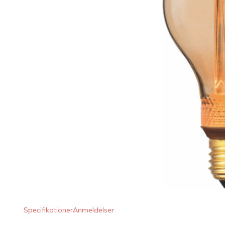
LED Lysstofrør
LED High Bay Industrilamper
LED Projektørlamper
LED Udendørsbelysning
LED Smart Belysning
LED-strips og LED Lysslanger
Installationsmateriale og tilbehør
Udsalgs produkter
Specifikationer
Anmeldelser