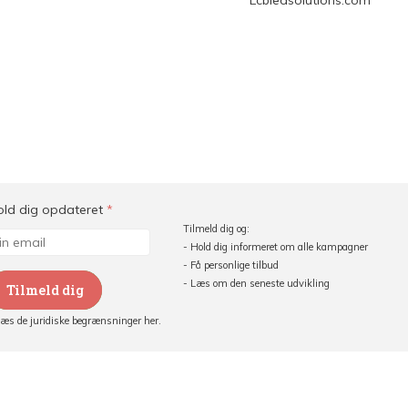
Lcbledsolutions.com
old dig opdateret
*
Tilmeld dig og:
- Hold dig informeret om alle kampagner
- Få personlige tilbud
- Læs om den seneste udvikling
Tilmeld dig
Læs de juridiske begrænsninger her.