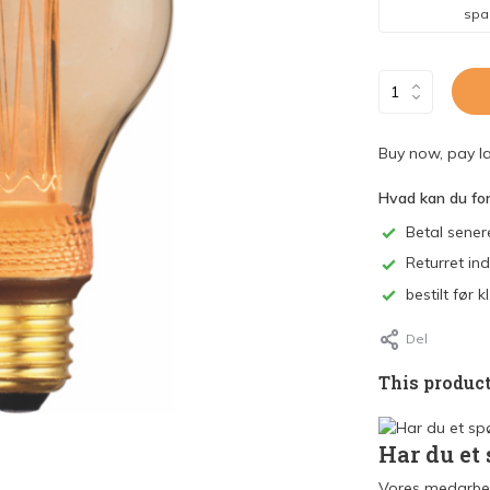
spa
Buy now, pay la
Hvad kan du fo
Betal sener
Returret in
bestilt før
Del
This product
Har du et
Vores medarbej