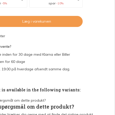
r
-5%
spar
-10%
Læg i varekurven
ter
rvente?
e inden for 30 dage med Klarna eller Biller
den for 60 dage
 kl. 19.00 på hverdage afsendt samme dag.
 is available in the following variants:
 spørgsmål om dette produkt?
der hjælper dig gerne med at finde det rigtige produkt