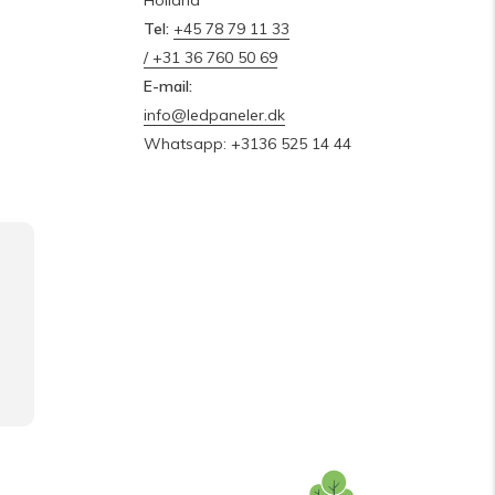
Holland
Tel:
+45 78 79 11 33
/ +31 36 760 50 69
E-mail:
info@ledpaneler.dk
Whatsapp: +3136 525 14 44