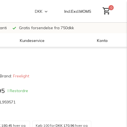
0
Incl.
Excl.
MOMS
DKK
anti
Gratis forsendelse fra 750dkk
Kundeservice
Konto
Opret en konto
Brand:
Freelight
Opret en konto
95
I Restordre
FL959571
 180,45
hver og
Køb 100 for
DKK 170,96
hver og