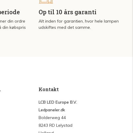
periode
Op til 10 års garanti
rner din ordre
Alt inden for garantien, hvor hele lampen
å din købspris
udskiftes med det samme.
.
Kontakt
LCB LED Europe B.V.
Ledpaneler.dk
Bolderweg 44
8243 RD Lelystad