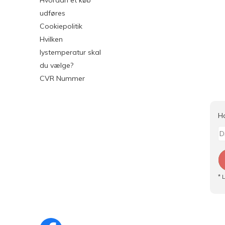
Hvordan et køb
udføres
Cookiepolitik
Hvilken
lystemperatur skal
du vælge?
CVR Nummer
H
* 