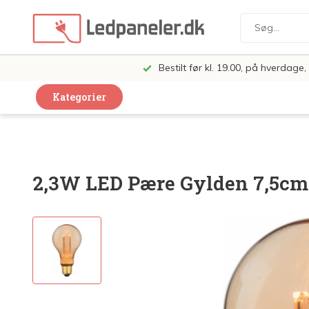
Bestilt før kl. 19.00, på hverdag
Kategorier
Dekorative Design Lamper
LED Paneler
2,3W LED Pære Gylden 7,5cm 
LED Loft og Væglamper
LED Spots og lamper
LED Pærer
LED Armatur Komplet
LED Butiksbelysning