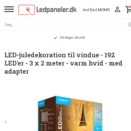
Incl.
Excl.
MOMS
Op til 10 års garanti
LED-juledekoration til vindue - 192
LED'er - 3 x 2 meter - varm hvid - med
adapter