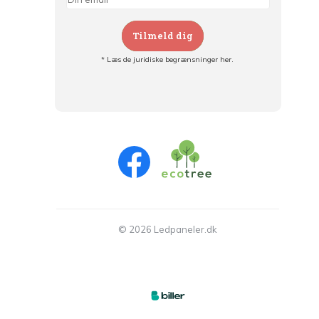
Tilmeld dig
* Læs de juridiske begrænsninger her.
Tilmeld dig og:
- Hold dig informeret om alle kampagner
- Få personlige tilbud
- Læs om den seneste udvikling
© 2026 Ledpaneler.dk