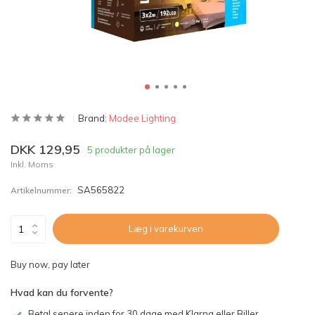
Brand:
Modee Lighting
DKK 129,95
5 produkter på lager
Inkl. Moms
SA565822
Artikelnummer:
Læg i varekurven
Buy now, pay later
Hvad kan du forvente?
Betal senere inden for 30 dage med Klarna eller Biller