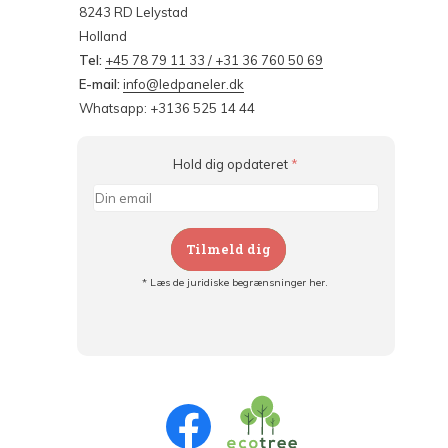
8243 RD Lelystad
Holland
Tel:
+45 78 79 11 33 / +31 36 760 50 69
E-mail:
info@ledpaneler.dk
Whatsapp: +3136 525 14 44
Hold dig opdateret
*
Tilmeld dig
* Læs de juridiske begrænsninger her.
Tilmeld dig og:
- Hold dig informeret om alle kampagner
- Få personlige tilbud
- Læs om den seneste udvikling