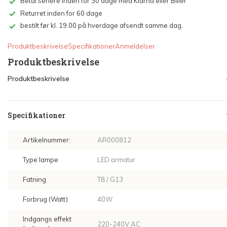
Betal senere inden for 30 dage med Klarna eller Biller
Returret inden for 60 dage
bestilt før kl. 19.00 på hverdage afsendt samme dag.
Produktbeskrivelse
Specifikationer
Anmeldelser
Produktbeskrivelse
Produktbeskrivelse
Specifikationer
Artikelnummer:
AR000812
Type lampe
LED armatur
Fatning
T8 / G13
Forbrug (Watt)
40W
Indgangs effekt
220-240V AC