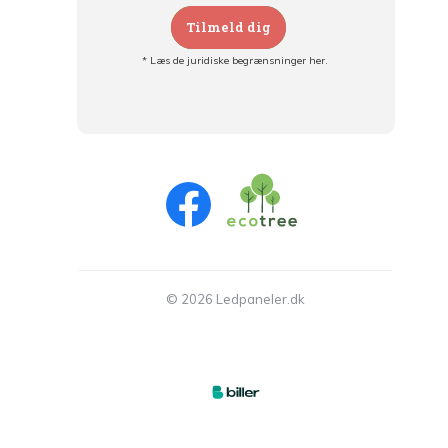
Tilmeld dig
* Læs de juridiske begrænsninger her.
Tilmeld dig og:
- Hold dig informeret om alle kampagner
- Få personlige tilbud
- Læs om den seneste udvikling
© 2026 Ledpaneler.dk