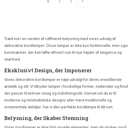
1
2
3
Træd ind i en verden af raffineret belysning med vores udvalg af
dekorative bordlamper. Disse lamper er ikke kun funktionelle, men ogs
kunstværker, der kan løfte ethvert rum til nye højder af elegance og
skønhed.
Eksklusivt Design, der Imponerer
Vores dekorative bordlamper er nøje udvalgt for deres enestående
æstetik og stil. Vi tilbyder lamper i forskellige former, materialer og finis
der passer til enhver smag og indretningsstil. Uanset om du er til
moderne og minimalistiske designs eller mere traditionelle og
ornamentale detaljer, har vi den perfekte bordlampe til dit rum.
Belysning, der Skaber Stemning
Vores bordlamper er ikke blot visuelle elementer, men de skaber også