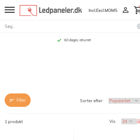
Incl.
Excl.
MOMS
60 dages returret
Filter
Sorter efter:
Vis:
1 produkt