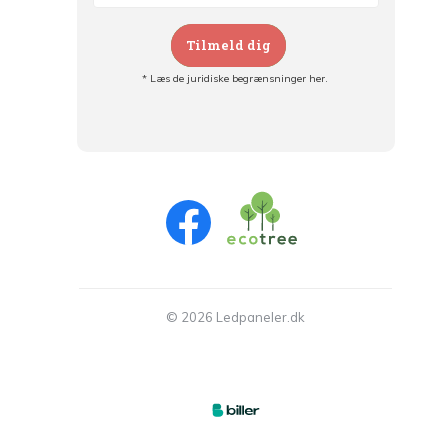
Tilmeld dig
* Læs de juridiske begrænsninger her.
Tilmeld dig og:
- Hold dig informeret om alle kampagner
- Få personlige tilbud
- Læs om den seneste udvikling
© 2026 Ledpaneler.dk