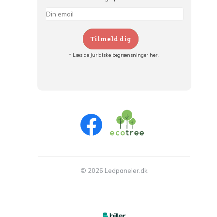
Tilmeld dig
* Læs de juridiske begrænsninger her.
Tilmeld dig og:
- Hold dig informeret om alle kampagner
- Få personlige tilbud
- Læs om den seneste udvikling
© 2026 Ledpaneler.dk