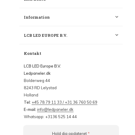
Information
LCB LED EUROPE B.V.
Kontakt
LCB LED Europe B.V.
Ledpaneler.dk
Bolderweg 44
8243 RD Lelystad
Holland
Tel:
+45 78 79 11 33 / +31 36 760 50 69
E-mail:
info@ledpaneler.dk
Whatsapp: +3136 525 14 44
Hold dig opdateret
*