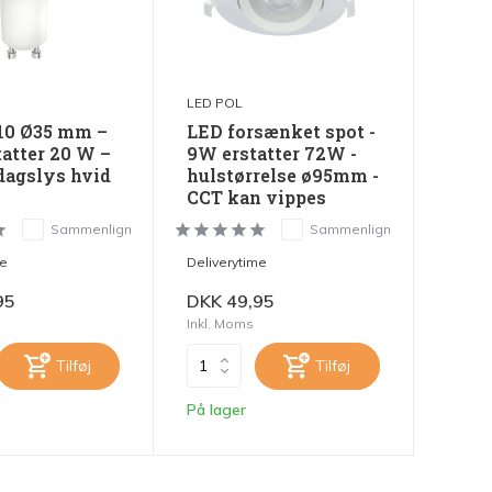
LED POL
10 Ø35 mm –
LED forsænket spot -
tatter 20 W –
9W erstatter 72W -
dagslys hvid
hulstørrelse ø95mm -
CCT kan vippes
Sammenlign
Sammenlign
me
Deliverytime
95
DKK 49,95
Inkl. Moms
Tilføj
Tilføj
På lager