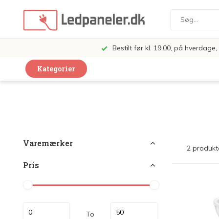
Bestilt før kl. 19.00, på hverdag
Kategorier
Dekorative Design Lamper
LED Paneler
LED Loft og Væglamper
Varemærker
2 produkt
LED Spots og lamper
Pris
LED Pærer
LED Armatur Komplet
LED Butiksbelysning
To