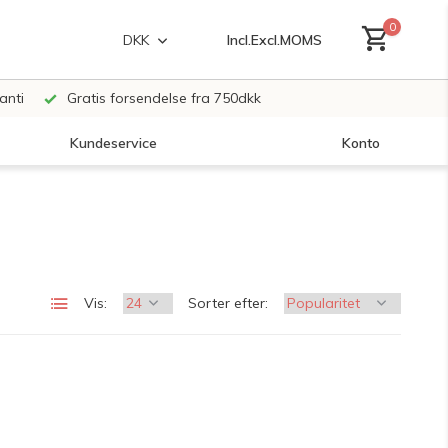
0
Incl.
Excl.
MOMS
DKK
anti
Gratis forsendelse fra 750dkk
Kundeservice
Konto
Opret en konto
Vis:
Sorter efter:
Opret en konto