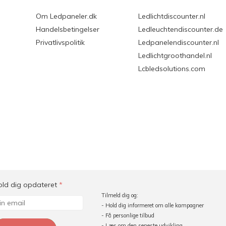
Om Ledpaneler.dk
Ledlichtdiscounter.nl
Handelsbetingelser
Ledleuchtendiscounter.de
Privatlivspolitik
Ledpanelendiscounter.nl
Ledlichtgroothandel.nl
Lcbledsolutions.com
old dig opdateret
*
Tilmeld dig og:
- Hold dig informeret om alle kampagner
- Få personlige tilbud
- Læs om den seneste udvikling