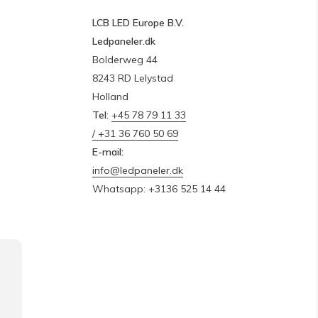
LCB LED Europe B.V.
Ledpaneler.dk
Bolderweg 44
8243 RD Lelystad
Holland
Tel:
+45 78 79 11 33
/ +31 36 760 50 69
E-mail:
info@ledpaneler.dk
Whatsapp: +3136 525 14 44