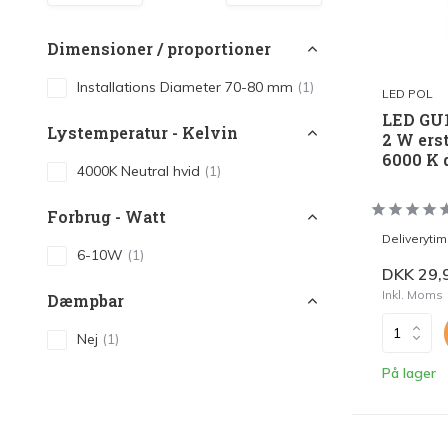
LED Lysstofrør
LED High Bay Industrilamper
Dimensioner / proportioner
LED Projektørlamper
Installations Diameter 70-80 mm
(1)
LED POL
LED GU
LED Udendørsbelysning
Lystemperatur - Kelvin
2 W ers
LED Smart Belysning
6000 K 
4000K Neutral hvid
(1)
LED-strips og LED Lysslanger
Forbrug - Watt
Installationsmateriale og tilbehør
Deliveryti
6-10W
(1)
Udsalgs produkter
DKK 29,
Inkl. Moms
Dæmpbar
Nej
(1)
På lager