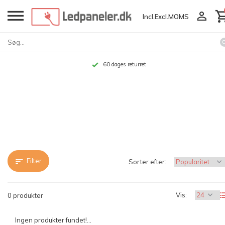
Incl.
Excl.
MOMS
60 dages returret
Filter
Sorter efter:
Vis:
0 produkter
Ingen produkter fundet!...