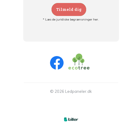
Tilmeld dig
* Læs de juridiske begrænsninger her.
Tilmeld dig og:
- Hold dig informeret om alle kampagner
- Få personlige tilbud
- Læs om den seneste udvikling
© 2026 Ledpaneler.dk